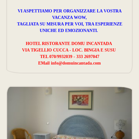
VI ASPETTIAMO PER ORGANIZZARE LA VOSTRA
VACANZA WOW,
TAGLIATA SU MISURA PER VOI, TRA ESPERIENZE
UNICHE ED EMOZIONANTI.
HOTEL RISTORANTE DOMU INCANTADA
VIA TIGELLIO CUCCA - LOC. BINGIA E SUSU
TEL 070/9932039 - 333 2697047
EMail
info@domuincantada.com