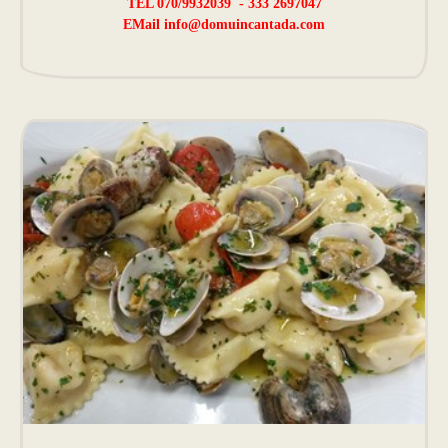
TEL 070/9932039 - 333 2697047
EMail
info@domuincantada.com