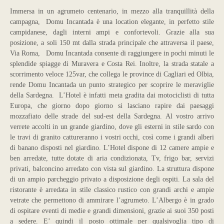
Immersa in un agrumeto centenario, in mezzo alla tranquillità della
campagna, Domu Incantada è una location elegante, in perfetto stile
campidanese, dagli interni ampi e confortevoli. Grazie alla sua
posizione, a soli 150 mt dalla strada principale che attraversa il paese,
Via Roma, Domu Incantada consente di raggiungere in pochi minuti le
splendide spiagge di Muravera e Costa Rei. Inoltre, la strada statale a
scorrimento veloce 125var, che collega le province di Cagliari ed Olbia,
rende Domu Incantada un punto strategico per scoprire le meraviglie
della Sardegna. L’Hotel è infatti meta gradita dai motociclisti di tutta
Europa, che giorno dopo giorno si lasciano rapire dai paesaggi
mozzafiato delle strade del sud-est della Sardegna. Al vostro arrivo
verrete accolti in un grande giardino, dove gli esterni in stile sardo con
le travi di granito cattureranno i vostri occhi, così come i grandi alberi
di banano disposti nel giardino. L’Hotel dispone di 12 camere ampie e
ben arredate, tutte dotate di aria condizionata, Tv, frigo bar, servizi
privati, balconcino arredato con vista sul giardino. La struttura dispone
di un ampio parcheggio privato a disposizione degli ospiti. La sala del
ristorante è arredata in stile classico rustico con grandi archi e ampie
vetrate che permettono di ammirare l’agrumeto. L’Albergo è in grado
di ospitare eventi di medie e grandi dimensioni, grazie ai suoi 350 posti
a sedere. E’ quindi il posto ottimale per qualsivoglia tipo di