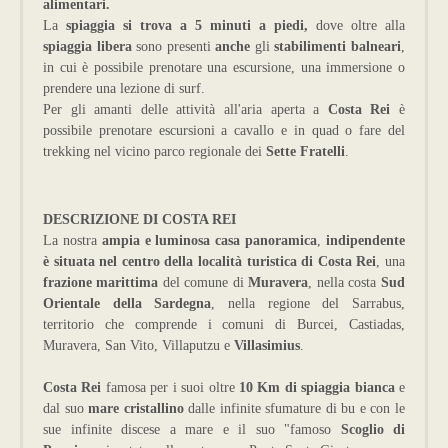
alimentari.
La
spiaggia si trova a 5 minuti a piedi,
dove oltre alla
spiaggia libera
sono presenti
anche
gli
stabilimenti balneari
,
in cui è possibile prenotare una escursione, una immersione o
prendere una lezione di surf.
Per gli amanti delle attività all'aria aperta a
Costa Rei
è
possibile prenotare escursioni a cavallo e in quad o fare del
trekking nel vicino parco regionale dei
Sette Fratelli
.
DESCRIZIONE DI COSTA REI
La nostra
ampia e luminosa casa panoramica
,
indipendente
è situata nel centro della località turistica di Costa Rei
, una
frazione marittima
del comune di
Muravera
, nella costa
Sud
Orientale della Sardegna
, nella regione del Sarrabus,
territorio che comprende i comuni di Burcei, Castiadas,
Muravera, San Vito, Villaputzu e
Villasimius
.
Costa Rei
famosa per i suoi oltre
10 Km di spiaggia bianca
e
dal suo
mare cristallino
dalle infinite sfumature di bu e con le
sue infinite discese a mare e il suo "famoso
Scoglio di