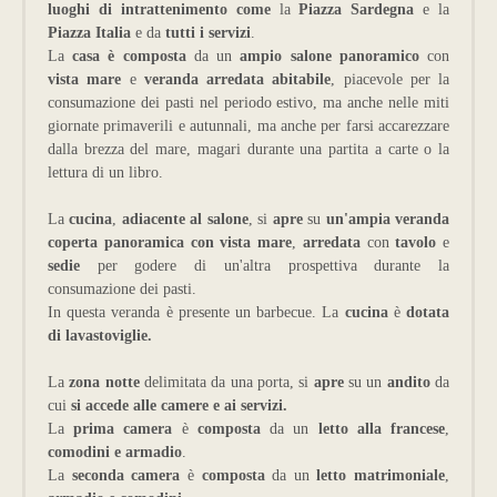
luoghi di intrattenimento come
la
Piazza Sardegna
e la
Piazza Italia
e da
tutti i servizi
.
La
casa è composta
da un
ampio salone panoramico
con
vista mare
e
veranda arredata abitabile
, piacevole per la
consumazione dei pasti nel periodo estivo, ma anche nelle miti
giornate primaverili e autunnali, ma anche per farsi accarezzare
dalla brezza del mare, magari durante una partita a carte o la
lettura di un libro.
La
cucina
,
adiacente al salone
, si
apre
su
un'ampia veranda
coperta panoramica con vista mare
,
arredata
con
tavolo
e
sedie
per godere di un'altra prospettiva durante la
consumazione dei pasti.
In questa veranda è presente un barbecue. La
cucina
è
dotata
di lavastoviglie.
La
zona notte
delimitata da una porta, si
apre
su un
andito
da
cui
si accede alle camere e ai servizi.
La
prima camera
è
composta
da un
letto alla francese
,
comodini e armadio
.
La
seconda camera
è
composta
da un
letto matrimoniale
,