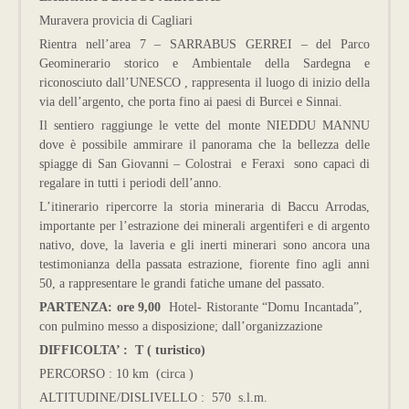
Muravera provicia di Cagliari
Rientra nell’area 7 – SARRABUS GERREI – del Parco
Geominerario storico e Ambientale della Sardegna e
riconosciuto dall’UNESCO , rappresenta il luogo di inizio della
via dell’argento, che porta fino ai paesi di Burcei e Sinnai.
Il sentiero raggiunge le vette del monte NIEDDU MANNU
dove è possibile ammirare il panorama che la bellezza delle
spiagge di San Giovanni – Colostrai e Feraxi sono capaci di
regalare in tutti i periodi dell’anno.
L’itinerario ripercorre la storia mineraria di Baccu Arrodas,
importante per l’estrazione dei minerali argentiferi e di argento
nativo, dove, la laveria e gli inerti minerari sono ancora una
testimonianza della passata estrazione, fiorente fino agli anni
50, a rappresentare le grandi fatiche umane del passato.
PARTENZA: ore 9,00
Hotel- Ristorante “Domu Incantada”,
con pulmino messo a disposizione; dall’organizzazione
DIFFICOLTA’ : T ( turistico)
PERCORSO : 10 km (circa )
ALTITUDINE/DISLIVELLO : 570 s.l.m.