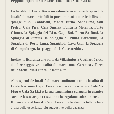
Peppino
, riportato sulle carte come Punta Santa Giusta.
La località di
Costa Rei è incastonata
in altrettante splendide
località di mare, arrivabili in
pochi minut
i, come le bellissime
spiagge di
Su Cannisoni, Monte Turno, Sant'Elmo, San
Pietro, Cala Pira, Cala Sinzias, Punta Is Molentis, Porto
Giunco, la Spiaggia del Riso, Capo Boi, Porto Sa Ruxi, la
Spiaggia di Simius, la Spiaggia di Punta Porceddus, la
Spiaggia di Porto Luna, Spiaggiadi Cava Usai, la Spiaggia
di Campulongu, la spiaggia di Is Cuccureddus.
Inoltre, la
litoranea
che porta da
Villasimius a Cagliari
è ricca
di
altre
suggestive
località di mare
come
Geremeas, Torre
delle Stelle, Mari Pintau
e tante altre.
Altre
splendide località di mare confinanti con la località di
Costa Rei sono Capo Ferrato e Feraxi
con le sue
Cala Sa
Figu e Cala Sa Lixi e la sua lunghissima spiaggia in granito
sardo e le sue acque cristalline che regalano colori intensi.
Il tramonto dal
faro di Capo Ferrato,
che domina tutta la baia
è una delle esperienze più suggestive della vacanza.