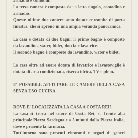
armadio e comodini
.
La
terza camera
è
composta
da un
letto singolo
,
comodino e
armadio
.
Queste ultime due camere sono dotate entrambe di porta
finestra, che si aprono in una ampia veranda panoramica.
La
casa
è
dotata di due bagni
: il
primo bagno è composto
da lavandino, water, bidet, doccia e lavatrice.
Il
secondo bagno è composto da lavandino, water e bidet.
La
casa oltre ad essere dotata di lavatrice e lavastoviglie è
dotata di aria condizionata, riserva idrica, TV e phon.
E' POSSIBILE AFFITTARE LE CAMERE DELLA CASA
SENZA USO CUCINA
DOVE E' LOCALIZZATA LA CASA A COSTA REI?
La
casa si trova nel cuore di Costa Rei
, di
fronte alla
principale Piazza Sardegna e a 5 minuti dalla Piazza Italia,
dove è presente la farmacia.
Tutt'intorno sono presenti ristoranti e negozi di generi