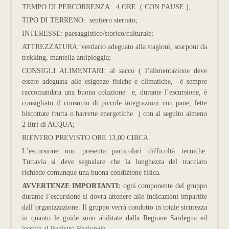
TEMPO DI PERCORRENZA: 4 ORE ( CON PAUSE );
TIPO DI TERRENO: sentiero sterrato;
INTERESSE: paesaggistico/storico/culturale;
ATTREZZATURA: vestiario adeguato alla stagioni, scarponi da
trekking, mantella antipioggia;
CONSIGLI ALIMENTARI: al sacco ( l’alimentazione deve
essere adeguata alle esigenze fisiche e climatiche, è sempre
raccomandata una buona colazione e, durante l’escursione, è
consigliato il consumo di piccole integrazioni con pane, fette
biscottate frutta o barrette energetiche ) con al seguito almeno
2 litri di ACQUA;
RIENTRO PREVISTO ORE 13,00 CIRCA.
L’escursione non presenta particolari difficoltà tecniche.
Tuttavia si deve segnalare che la lunghezza del tracciato
richiede comunque una buona condizione fisica.
AVVERTENZE IMPORTANTI:
ogni componente del gruppo
durante l’escursione si dovrà attenere alle indicazioni impartite
dall’organizzazione. Il gruppo verrà condotto in totale sicurezza
in quanto le guide sono abilitate dalla Regione Sardegna ed
iscritte al Registro Regionale.