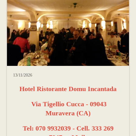
13/11/2026
Hotel Ristorante Domu Incantada
Via Tigellio Cucca - 09043
Muravera (CA)
Tel: 070 9932039 - Cell. 333 269