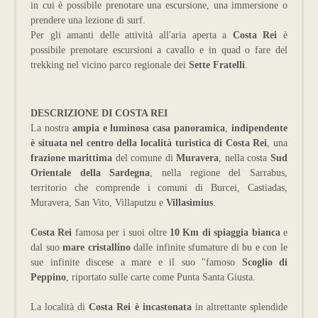
in cui è possibile prenotare una escursione, una immersione o
prendere una lezione di surf.
Per gli amanti delle attività all'aria aperta a
Costa Rei
è
possibile prenotare escursioni a cavallo e in quad o fare del
trekking nel vicino parco regionale dei
Sette Fratelli
.
DESCRIZIONE DI COSTA REI
La nostra
ampia e luminosa casa panoramica
,
indipendente
è situata nel centro della località turistica di Costa Rei
, una
frazione marittima
del comune di
Muravera
, nella costa
Sud
Orientale della Sardegna
, nella regione del Sarrabus,
territorio che comprende i comuni di Burcei, Castiadas,
Muravera, San Vito, Villaputzu e
Villasimius
.
Costa Rei
famosa per i suoi oltre
10 Km di spiaggia bianca
e
dal suo
mare cristallino
dalle infinite sfumature di bu e con le
sue infinite discese a mare e il suo "famoso
Scoglio di
Peppino
, riportato sulle carte come Punta Santa Giusta.
La località di
Costa Rei è incastonata
in altrettante splendide