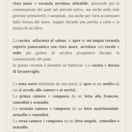
vista mare
e
veranda arredata abitabile
, piacevole per la
consumazione dei pasti nel periodo estivo, ma anche nelle miti
giornate primaverili e autunnali, ma anche per farsi accarezzare
dalla brezza del mare, magari durante una partita a carte o la
lettura di un libro.
La
cucina
,
adiacente al salone
, si
apre
su
un'ampia veranda
coperta panoramica con vista mare
,
arredata
con
tavolo
e
sedie
per godere di un'altra prospettiva durante la
consumazione dei pasti.
In questa veranda è presente un barbecue. La
cucina
è
dotata
di lavastoviglie.
La
zona notte
delimitata da una porta, si
apre
su un
andito
da
cui
si accede alle camere e ai servizi.
La
prima camera
è
composta
da un
letto alla francese
,
comodini e armadio
.
La
seconda camera
è
composta
da un
letto matrimoniale
,
armadio e comodini
.
La
terza camera
è
composta
da un
letto singolo
,
comodino e
armadio
.