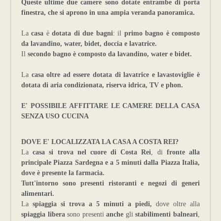
Queste ultime due camere sono dotate entrambe di porta
finestra, che si aprono in una ampia veranda panoramica.
La
casa
è
dotata di due bagni
: il
primo bagno è composto
da lavandino, water, bidet, doccia e lavatrice.
Il
secondo bagno è composto da lavandino, water e bidet.
La
casa oltre ad essere dotata di lavatrice e lavastoviglie è
dotata di aria condizionata, riserva idrica, TV e phon.
E' POSSIBILE AFFITTARE LE CAMERE DELLA CASA
SENZA USO CUCINA
DOVE E' LOCALIZZATA LA CASA A COSTA REI?
La
casa si trova nel cuore di Costa Rei
, di
fronte alla
principale Piazza Sardegna e a 5 minuti dalla Piazza Italia,
dove è presente la farmacia.
Tutt'intorno sono presenti ristoranti e negozi di generi
alimentari.
La
spiaggia si trova a 5 minuti a piedi,
dove oltre alla
spiaggia libera
sono presenti
anche
gli
stabilimenti balneari
,