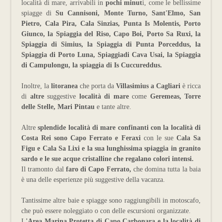
località di mare, arrivabili in
pochi minut
i, come le bellissime
spiagge di
Su Cannisoni, Monte Turno, Sant'Elmo, San
Pietro, Cala Pira, Cala Sinzias, Punta Is Molentis, Porto
Giunco, la Spiaggia del Riso, Capo Boi, Porto Sa Ruxi, la
Spiaggia di Simius, la Spiaggia di Punta Porceddus, la
Spiaggia di Porto Luna, Spiaggiadi Cava Usai, la Spiaggia
di Campulongu, la spiaggia di Is Cuccureddus.
Inoltre, la
litoranea
che porta da
Villasimius a Cagliari
è ricca
di
altre
suggestive
località di mare
come
Geremeas, Torre
delle Stelle, Mari Pintau
e tante altre.
Altre
splendide località di mare confinanti con la località di
Costa Rei sono Capo Ferrato e Feraxi
con le sue
Cala Sa
Figu e Cala Sa Lixi e la sua lunghissima spiaggia in granito
sardo e le sue acque cristalline che regalano colori intensi.
Il tramonto dal
faro di Capo Ferrato,
che domina tutta la baia
è una delle esperienze più suggestive della vacanza.
Tantissime altre baie e spiagge sono raggiungibili in motoscafo,
che può essere noleggiato o con delle escursioni organizzate.
L
'Area Marina Protetta di Capo Carbonara e la località di