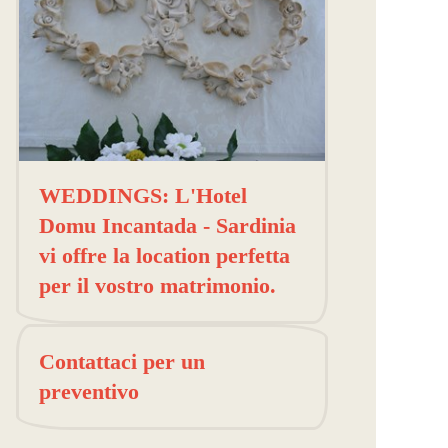
WEDDINGS: L'Hotel
Domu Incantada - Sardinia
vi offre la location perfetta
per il vostro matrimonio.
Contattaci per un
preventivo