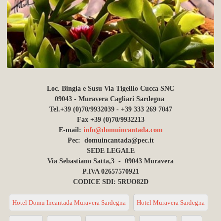
Loc. Bingia e Susu Via Tigellio Cucca SNC
09043 - Muravera Cagliari Sardegna
Tel.+39 (0)70/9932039 - +39 333 269 7047
Fax +39 (0)70/9932213
E-mail:
info@domuincantada.com
Pec: domuincantada@pec.it
SEDE LEGALE
Via Sebastiano Satta,3 - 09043 Muravera
P.IVA 02657570921
CODICE SDI: 5RUO82D
Hotel Domu Incantada Muravera Sardegna
Hotel Muravera Sardegna