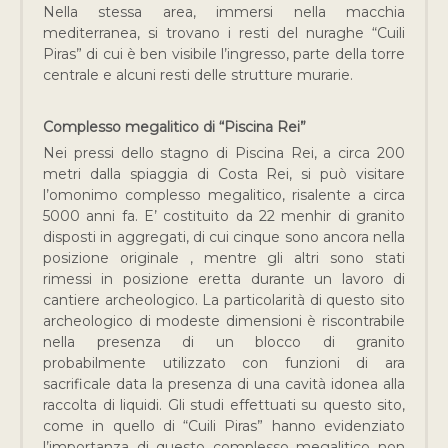
Nella stessa area, immersi nella macchia
mediterranea, si trovano i resti del nuraghe “Cuili
Piras” di cui è ben visibile l’ingresso, parte della torre
centrale e alcuni resti delle strutture murarie.
Complesso megalitico di “Piscina Rei”
Nei pressi dello stagno di Piscina Rei, a circa 200
metri dalla spiaggia di Costa Rei, si può visitare
l’omonimo complesso megalitico, risalente a circa
5000 anni fa. E’ costituito da 22 menhir di granito
disposti in aggregati, di cui cinque sono ancora nella
posizione originale , mentre gli altri sono stati
rimessi in posizione eretta durante un lavoro di
cantiere archeologico. La particolarità di questo sito
archeologico di modeste dimensioni è riscontrabile
nella presenza di un blocco di granito
probabilmente utilizzato con funzioni di ara
sacrificale data la presenza di una cavità idonea alla
raccolta di liquidi. Gli studi effettuati su questo sito,
come in quello di “Cuili Piras” hanno evidenziato
l’importanza di questo complesso megalitico non