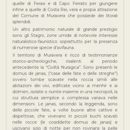
quelle di Feraxi e di Capo Ferrato per giungere
infine a quelle di Costa Rei, vera e propia attrazione
del Comune di Muravera che possiede dei litorali
splendidi.
Un altro patrimonio naturale di grande prestigio
sono gli Stagni, zone umide di notevole interesse
naturalistico-faunistico soprattutto per la presenza
di numerose specie d’avifauna.
Il territorio di Muravera è ricco di testimonianze
storico-archeologiche, risalenti al periodo
antecedente la “Civiltà Nuragica”. Sono presenti le
domus de janas, (“case delle fate o delle streghe”)
ovvero tombe scavate nella roccia simili alle
abitazioni dei vivi, edificate vicino ai menhir e ai
dolmen, isolate o riunite insieme in una necropoli, la
cui struttura semplice o complessa variava nelle
dimensioni. Le janas, secondo la leggenda, sono
delle piccole fate, a volte buone altre cattive e
dispettose, che vivevano in piccoli buchi scavati
nelle rocce (le cosiddette domus de janas) e
uscivano solo di notte per non rovinarsi la pelle