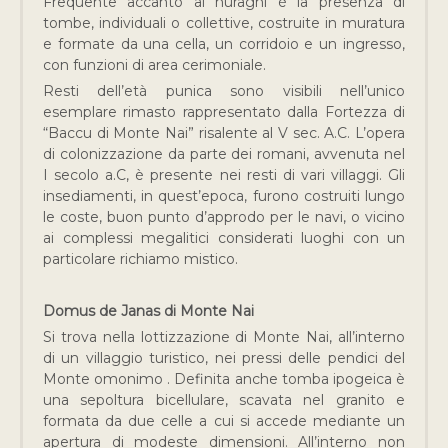
Frequente accanto ai nuraghi è la presenza di
tombe, individuali o collettive, costruite in muratura
e formate da una cella, un corridoio e un ingresso,
con funzioni di area cerimoniale.
Resti dell’età punica sono visibili nell’unico
esemplare rimasto rappresentato dalla Fortezza di
“Baccu di Monte Nai” risalente al V sec. A.C. L’opera
di colonizzazione da parte dei romani, avvenuta nel
I secolo a.C, è presente nei resti di vari villaggi. Gli
insediamenti, in quest’epoca, furono costruiti lungo
le coste, buon punto d’approdo per le navi, o vicino
ai complessi megalitici considerati luoghi con un
particolare richiamo mistico.
D
omus de Janas di Monte Nai
Si trova nella lottizzazione di Monte Nai, all’interno
di un villaggio turistico, nei pressi delle pendici del
Monte omonimo . Definita anche tomba ipogeica è
una sepoltura bicellulare, scavata nel granito e
formata da due celle a cui si accede mediante un
apertura di modeste dimensioni. All’interno non