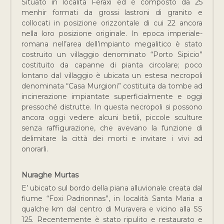
Situato in località Feraxi ed è composto da 25
menhir formati da grossi lastroni di granito e
collocati in posizione orizzontale di cui 22 ancora
nella loro posizione originale. In epoca imperiale-
romana nell’area dell’impianto megalitico è stato
costruito un villaggio denominato “Porto Sipicio”
costituito da capanne di pianta circolare; poco
lontano dal villaggio è ubicata un estesa necropoli
denominata “Casa Murgioni” costituita da tombe ad
incinerazione impiantate superficialmente e oggi
pressoché distrutte. In questa necropoli si possono
ancora oggi vedere alcuni betili, piccole sculture
senza raffigurazione, che avevano la funzione di
delimitare la città dei morti e invitare i vivi ad
onorarli.
Nuraghe Murtas
E’ ubicato sul bordo della piana alluvionale creata dal
fiume “Foxi Padrionnas”, in località Santa Maria a
qualche km dal centro di Muravera e vicino alla SS
125. Recentemente è stato ripulito e restaurato e