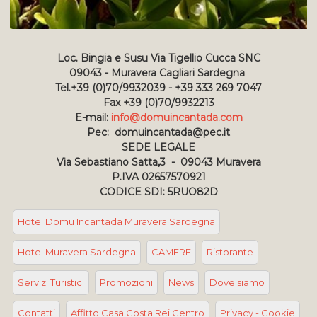
Loc. Bingia e Susu Via Tigellio Cucca SNC
09043 - Muravera Cagliari Sardegna
Tel.+39 (0)70/9932039 - +39 333 269 7047
Fax +39 (0)70/9932213
E-mail:
info@domuincantada.com
Pec: domuincantada@pec.it
SEDE LEGALE
Via Sebastiano Satta,3 - 09043 Muravera
P.IVA 02657570921
CODICE SDI: 5RUO82D
Hotel Domu Incantada Muravera Sardegna
Hotel Muravera Sardegna
CAMERE
Ristorante
Servizi Turistici
Promozioni
News
Dove siamo
Contatti
Affitto Casa Costa Rei Centro
Privacy - Cookie