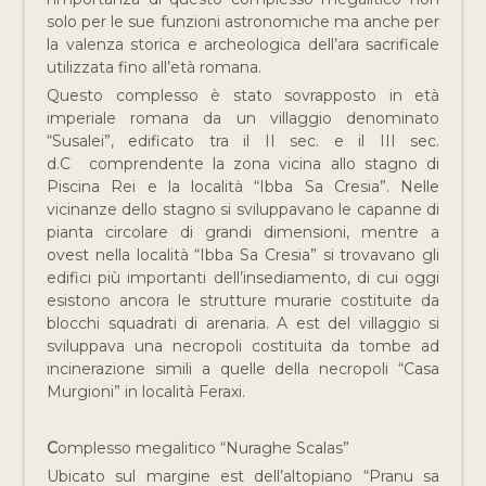
solo per le sue funzioni astronomiche ma anche per
la valenza storica e archeologica dell’ara sacrificale
utilizzata fino all’età romana.
Questo complesso è stato sovrapposto in età
imperiale romana da un villaggio denominato
“Susalei”, edificato tra il II sec. e il III sec.
d.C comprendente la zona vicina allo stagno di
Piscina Rei e la località “Ibba Sa Cresia”. Nelle
vicinanze dello stagno si sviluppavano le capanne di
pianta circolare di grandi dimensioni, mentre a
ovest nella località “Ibba Sa Cresia” si trovavano gli
edifici più importanti dell’insediamento, di cui oggi
esistono ancora le strutture murarie costituite da
blocchi squadrati di arenaria. A est del villaggio si
sviluppava una necropoli costituita da tombe ad
incinerazione simili a quelle della necropoli “Casa
Murgioni” in località Feraxi.
C
omplesso megalitico “Nuraghe Scalas”
Ubicato sul margine est dell’altopiano “Pranu sa