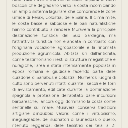
boscosi che degradano verso la costa incorniciando
un ampio sistema lagunare che comprende le zone
umide di Feraxi, Colostrai, delle Saline. Il clima mite,
le coste basse e sabbiose e le oasi naturalistiche
hanno contribuito a rendere Muravera la principale
destinazione turistica del Sud Sardegna, ma
l’attrattività turistica non è andata in contrasto con
l’originaria vocazione agropastorale e la rinomata
produzione agrumicola. Abitata sin dall’antichità,
come testimoniano i resti di strutture megalitiche e
nuragiche, l’area è stata intensamente popolata in
epoca romana e giudicale facendo parte delle
curadorie di Sarrabus e Colostrai. Numerosi luoghi di
culto sono pervenuti intatti durante i secoli e le torri
di avvistamento, edificate durante la dominazione
spagnola a protezione dell’abitato dalle incursioni
barbaresche, ancora oggi dominano la costa come
sentinelle sul mare. Muravera conserva tradizioni
artigiane d’indubbio valore: come il virtuosismo,
ineguagliabile, dei suonatori di launeddas o quello,
ritenuto leggenda, delle tessitrici dei telai a 21