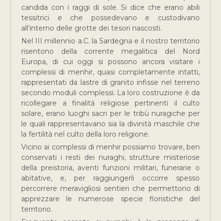
candida con i raggi di sole. Si dice che erano abili
tessitrici e che possedevano e custodivano
all’interno delle grotte dei tesori nascosti.
Nel III millennio a.C. la Sardegna e il nostro territorio
risentono della corrente megalitica del Nord
Europa, di cui oggi si possono ancora visitare i
complessi di menhir, quasi completamente intatti,
rappresentati da lastre di granito infisse nel terreno
secondo moduli complessi. La loro costruzione è da
ricollegare a finalità religiose pertinenti il culto
solare, erano luoghi sacri per le tribù nuragiche per
le quali rappresentavano sia la divinità maschile che
la fertilità nel culto della loro religione.
Vicino ai complessi di menhir possiamo trovare, ben
conservati i resti dei nuraghi, strutture misteriose
della preistoria, aventi funzioni militari, funerarie o
abitative, e, per raggiungerli occorre spesso
percorrere meravigliosi sentieri che permettono di
apprezzare le numerose specie floristiche del
territorio.