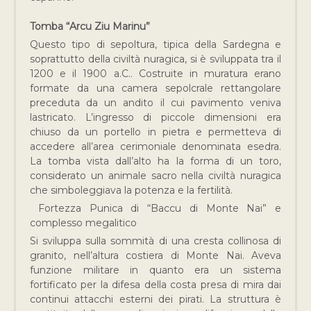
Tomba “Arcu Ziu Marinu”
Questo tipo di sepoltura, tipica della Sardegna e
soprattutto della civiltà nuragica, si è sviluppata tra il
1200 e il 1900 a.C.. Costruite in muratura erano
formate da una camera sepolcrale rettangolare
preceduta da un andito il cui pavimento veniva
lastricato. L’ingresso di piccole dimensioni era
chiuso da un portello in pietra e permetteva di
accedere all’area cerimoniale denominata esedra.
La tomba vista dall’alto ha la forma di un toro,
considerato un animale sacro nella civiltà nuragica
che simboleggiava la potenza e la fertilità.
Fortezza Punica di “Baccu di Monte Nai” e
complesso megalitico
Si sviluppa sulla sommità di una cresta collinosa di
granito, nell’altura costiera di Monte Nai. Aveva
funzione militare in quanto era un sistema
fortificato per la difesa della costa presa di mira dai
continui attacchi esterni dei pirati. La struttura è