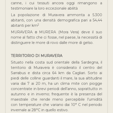
canne, i cui tessuti ancora oggi rimangono a
testimoniare la loro eccezionale abilità
La popolazione di Muravera ammonta a 5.300
abitanti, con una densità demografica pari a 54,44
2
abitanti per km
MURAVERA
o
MURERA (Mora Vera) deve il suo
nome al fatto che ci fosse, nel paese, la necessità di
distinguere le more di rovo dalle more di gelso.
TERRITORIO DI MURAVERA
Situato nella costa sud orientale della Sardegna, il
territorio di Muravera è considerato il centro del
Sarrabus e dista circa 64 km da Cagliari. Sorto ai
piedi delle colline guardanti il mare, la sua altitudine
varia dai 7 ai 20 m, ha un clima mite con piogge
concentrate in brevi periodi dell’anno, soprattutto in
autunno e in inverno; frequente è la presenza del
maestrale che rende meno percepibile l’umidità
con temperature che variano dai 10° C nel periodo
invernale ai 28°C in quello estivo.