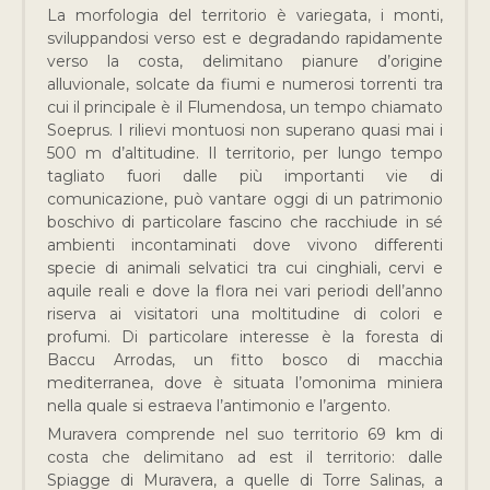
La morfologia del territorio è variegata, i monti,
sviluppandosi verso est e degradando rapidamente
verso la costa, delimitano pianure d’origine
alluvionale, solcate da fiumi e numerosi torrenti tra
cui il principale è il Flumendosa, un tempo chiamato
Soeprus. I rilievi montuosi non superano quasi mai i
500 m d’altitudine. Il territorio, per lungo tempo
tagliato fuori dalle più importanti vie di
comunicazione, può vantare oggi di un patrimonio
boschivo di particolare fascino che racchiude in sé
ambienti incontaminati dove vivono differenti
specie di animali selvatici tra cui cinghiali, cervi e
aquile reali e dove la flora nei vari periodi dell’anno
riserva ai visitatori una moltitudine di colori e
profumi. Di particolare interesse è la foresta di
Baccu Arrodas, un fitto bosco di macchia
mediterranea, dove è situata l’omonima miniera
nella quale si estraeva l’antimonio e l’argento.
Muravera comprende nel suo territorio 69 km di
costa che delimitano ad est il territorio: dalle
Spiagge di Muravera, a quelle di Torre Salinas, a