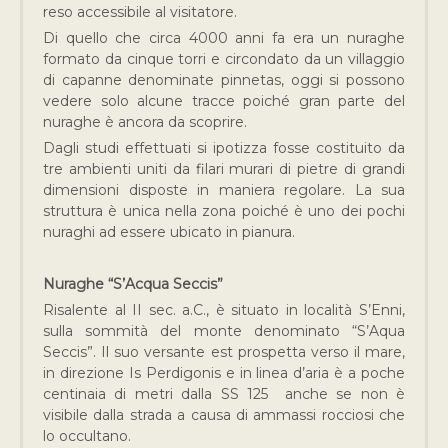
reso accessibile al visitatore.
Di quello che circa 4000 anni fa era un nuraghe
formato da cinque torri e circondato da un villaggio
di capanne denominate pinnetas, oggi si possono
vedere solo alcune tracce poiché gran parte del
nuraghe è ancora da scoprire.
Dagli studi effettuati si ipotizza fosse costituito da
tre ambienti uniti da filari murari di pietre di grandi
dimensioni disposte in maniera regolare. La sua
struttura è unica nella zona poiché è uno dei pochi
nuraghi ad essere ubicato in pianura.
Nuraghe “S’Acqua Seccis”
Risalente al II sec. a.C., è situato in località S’Enni,
sulla sommità del monte denominato “S’Aqua
Seccis”. Il suo versante est prospetta verso il mare,
in direzione Is Perdigonis e in linea d’aria è a poche
centinaia di metri dalla SS 125 anche se non è
visibile dalla strada a causa di ammassi rocciosi che
lo occultano.